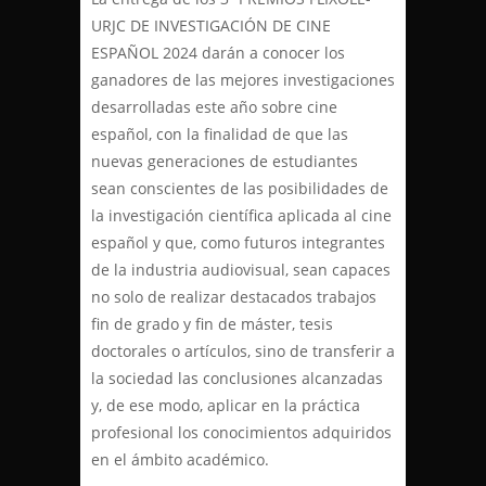
URJC DE INVESTIGACIÓN DE CINE
ESPAÑOL 2024 darán a conocer los
ganadores de las mejores investigaciones
desarrolladas este año sobre cine
español, con la finalidad de que las
nuevas generaciones de estudiantes
sean conscientes de las posibilidades de
la investigación científica aplicada al cine
español y que, como futuros integrantes
de la industria audiovisual, sean capaces
no solo de realizar destacados trabajos
fin de grado y fin de máster, tesis
doctorales o artículos, sino de transferir a
la sociedad las conclusiones alcanzadas
y, de ese modo, aplicar en la práctica
profesional los conocimientos adquiridos
en el ámbito académico.