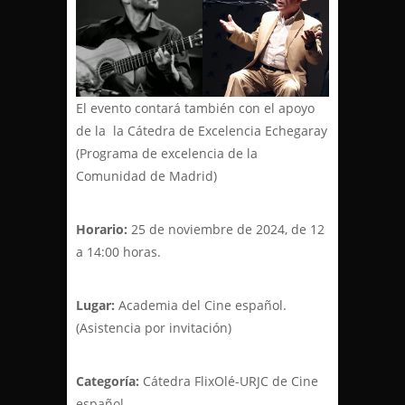
El evento contará también con el apoyo
de la la Cátedra de Excelencia Echegaray
(Programa de excelencia de la
Comunidad de Madrid)
Horario:
25 de noviembre de 2024, de 12
a 14:00 horas.
Lugar:
Academia del Cine español.
(Asistencia por invitación)
Categoría:
Cátedra FlixOlé-URJC de Cine
español.